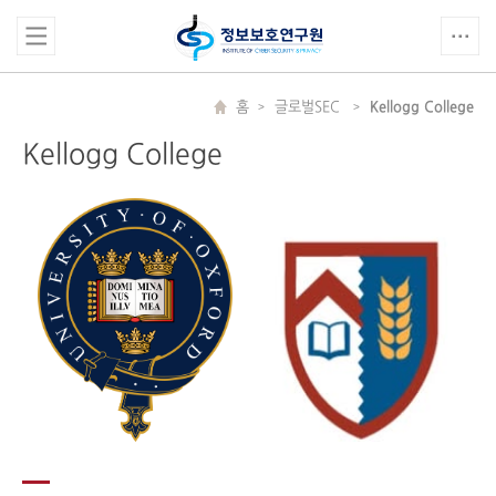
홈
글로벌SEC
Kellogg College
Kellogg College