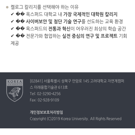
켈로그 칼리지를 선택해야 하는 이유
✔ �� 옥스퍼드 대학교 내
가장 국제적인 대학원 칼리지
✔ ��
사이버보안 및 첨단 기술 연구
를 선도하는 교육 환경
✔ ��️ 옥스퍼드의
전통과 혁신
이 어우러진 최상의 학습 공간
✔ �� 전문가와 협업하는
실전 중심의 연구 및 프로젝트
기회
제공
[02841] 서울특별시 성북구 안암로 145 고려대학교 자연계캠퍼
스 미래융합기술관 613호
Tel: 02-3290-4256
Fax: 02-928-9109
개인정보보호처리방침
Copyright (C)2019 Korea University. All Rights Reserved